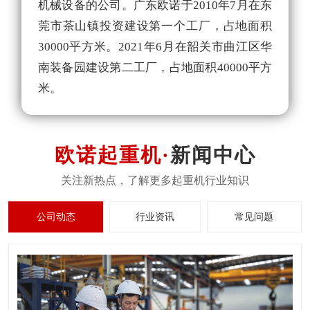
机械设备的公司。广东欧诺于2010年7月在东
以
莞市茶山镇投资建设第一个工厂，占地面积
30000平方米。2021年6月在韶关市曲江区华
南装备园建设第二工厂，占地面积40000平方
米。
新闻中心
公司动态
行业资讯
常见问题