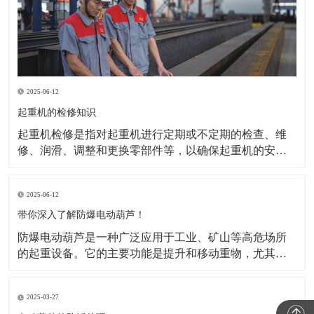
2025-06-12
起重机的检修知识
起重机检修是指对起重机进行定期或不定期的检查、维
修、润滑、调整和更换零部件等，以确保起重机的安全
运行和使用寿命。起重机检修不仅可以有效预防和减少
事故的发生，还可以提高起重机的工作效率和性能，减
2025-06-12
少维修和更换的成本。起重机检修的内容包括起重机的
检查、润滑和维护，以及各种零部件的检修和更换。具
带你深入了解防爆电动葫芦！
体包括以下
防爆电动葫芦是一种广泛应用于工业、矿山等高危场所
的起重设备。它的主要功能是提升和移动重物，尤其是
在易燃易爆的环境中，确保作业安全至关重要。本文将
从防爆电动葫芦的工作原理、结构特点、安全性能等方
2025-03-27
面进行解析，以帮助大家更好地了解这一设备的重要