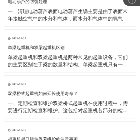
性。 防爆电动葫芦的工作原理相对简单。它主要由电动
电动葫芦的防锈处理
机、减速机
一、清理电动葫芦表面电动葫芦生锈主要是由于表面常
年接触空气中的水分和气体，而水分和气体中的氧气和
金属中的钢铁发生化学反应，导致电动葫芦长期积累铁
锈。因此，清理电动葫芦的表面是解决生锈问题的第一
2025-03-27
步。可以使用清水、洗涤剂或酸液进行清洁，清洗过后
用干净的布将表面擦干。二、涂抹防锈油电动葫芦表面
单梁起重机和双梁起重机区别
清洁后，
单梁起重机和双梁起重机是两种常见的起重设备，它们
的主要区别在于梁的数量和结构。单梁起重机只有一根
主梁，一般悬挂在工厂或仓库的顶部。该设备主要用于
轻量级货物的吊运和运输，例如小型机械设备和轻型制
2025-03-27
品等。单梁起重机的结构简单，成本较低，安装和维护
也相对容易。双梁起重机有两根主梁，它们平行放置在
双梁桥式起重机如何延长使用寿命？
一定距离
​一、定期检查和维护双梁桥式起重机在使用过程中，需
要进行定期检查和维护。这包括对起重机各部分的检查
和维护，如钢丝绳、轮组、制动器、齿轮等部件的清
洗、润滑、更换等。定期检查和维护可以有效预防故障
2025-03-27
的发生，延长设备使用寿命。二、注意安全操作在使用
双梁桥式起重机时，必须注意安全操作，避免操作错误
起重机起升组件保养维护的注意事项