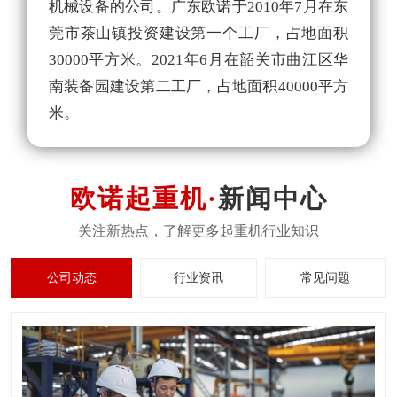
机械设备的公司。广东欧诺于2010年7月在东
以
莞市茶山镇投资建设第一个工厂，占地面积
30000平方米。2021年6月在韶关市曲江区华
南装备园建设第二工厂，占地面积40000平方
米。
新闻中心
公司动态
行业资讯
常见问题