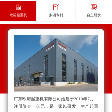



欧诺起重机
多项专利
自主研发
广东欧诺起重机有限公司始建于2010年7月，
先
注册资金一亿元，是一家以研发、生产起重
健