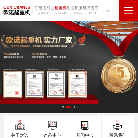
关于欧诺
产品中心
新闻中心
联系我们