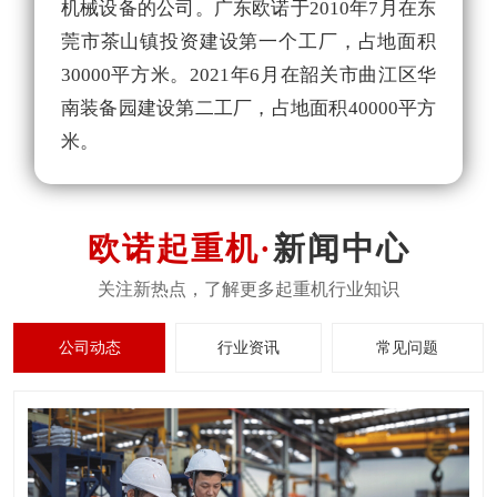
机械设备的公司。广东欧诺于2010年7月在东
以
莞市茶山镇投资建设第一个工厂，占地面积
30000平方米。2021年6月在韶关市曲江区华
南装备园建设第二工厂，占地面积40000平方
米。
新闻中心
公司动态
行业资讯
常见问题