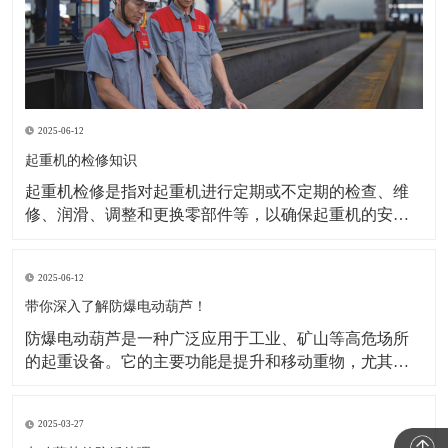
2025-06-12
起重机的检修知识
起重机检修是指对起重机进行定期或不定期的检查、维
修、润滑、调整和更换零部件等，以确保起重机的安全
运行和使用寿命。起重机检修不仅可以有效预防和减少
事故的发生，还可以提高起重机的工作效率和性能，减
2025-06-12
少维修和更换的成本。起重机检修的内容包括起重机的
检查、润滑和维护，以及各种零部件的检修和更换。具
带你深入了解防爆电动葫芦！
体包括以下
防爆电动葫芦是一种广泛应用于工业、矿山等高危场所
的起重设备。它的主要功能是提升和移动重物，尤其是
在易燃易爆的环境中，确保作业安全至关重要。本文将
从防爆电动葫芦的工作原理、结构特点、安全性能等方
2025-03-27
面进行解析，以帮助大家更好地了解这一设备的重要