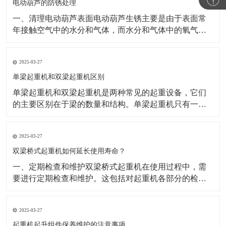
性。 防爆电动葫芦的工作原理相对简单。它主要由电动
电动葫芦的防锈处理
机、减速机
一、清理电动葫芦表面电动葫芦生锈主要是由于表面常
年接触空气中的水分和气体，而水分和气体中的氧气和
金属中的钢铁发生化学反应，导致电动葫芦长期积累铁
锈。因此，清理电动葫芦的表面是解决生锈问题的第一
2025-03-27
步。可以使用清水、洗涤剂或酸液进行清洁，清洗过后
用干净的布将表面擦干。二、涂抹防锈油电动葫芦表面
单梁起重机和双梁起重机区别
清洁后，
单梁起重机和双梁起重机是两种常见的起重设备，它们
的主要区别在于梁的数量和结构。单梁起重机只有一根
主梁，一般悬挂在工厂或仓库的顶部。该设备主要用于
轻量级货物的吊运和运输，例如小型机械设备和轻型制
2025-03-27
品等。单梁起重机的结构简单，成本较低，安装和维护
也相对容易。双梁起重机有两根主梁，它们平行放置在
双梁桥式起重机如何延长使用寿命？
一定距离
​一、定期检查和维护双梁桥式起重机在使用过程中，需
要进行定期检查和维护。这包括对起重机各部分的检查
和维护，如钢丝绳、轮组、制动器、齿轮等部件的清
洗、润滑、更换等。定期检查和维护可以有效预防故障
2025-03-27
的发生，延长设备使用寿命。二、注意安全操作在使用
双梁桥式起重机时，必须注意安全操作，避免操作错误
起重机起升组件保养维护的注意事项