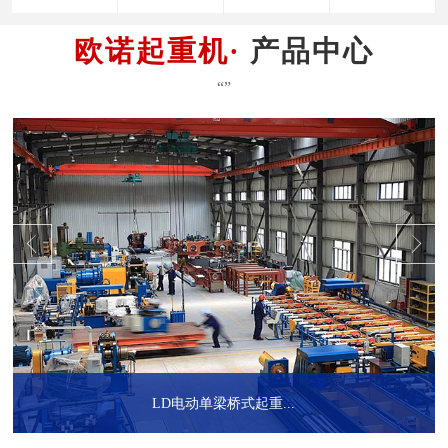
产品中心
LD电动单梁桥式起重...